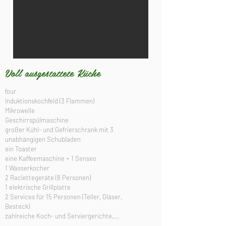
Voll ausgestattete Küche
​four
Induktionskochfeld (3 Flammen)
Mikrowelle
Geschirrspülmaschine
großer Kühl- und Gefrierschrank mit 3
unabhängigen Schubladen
ein Toaster
eine Kaffeemaschine + 1 Senseo
1 Wasserkocher
2 Raclettegeräte (8 Personen)
1 elektrische Grillplatte
2 Services für 15 Personen (Teller, Gläser,
Besteck)
zahlreiche Koch- und Serviergerichte,...