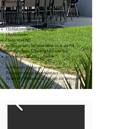
Wäscherei
nach oben :
1 Hauptschlafzimmer mit 1 Doppelbett 160
,
1
Einzelbett und eigenem Bad
1 Schlafzimmer mit 1 Doppelbett 140
1 Schlafzimmer mit Etagenbett
1 Badezimmer
1 separates WC
außen: private Terrasse ohne vis-à-vis mit
Gartenmöbeln, Sonnenschirm und Grill
kostenloses WLAN, Fernseher
Auf Wunsch stellen wir Ihnen eine
Babyausstattung bestehend aus Hochstuhl, 1
Reisebett, 1 Babywanne, 1 Buggy zur Verfügung.