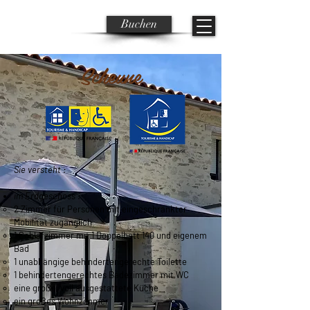
Buchen
Scheune
Sie versteht :
im Erdgeschoss :
2 Zimmer für Personen mit eingeschränkter
Mobilität zugänglich
1 Schlafzimmer mit 1 Doppelbett 140 und eigenem
Bad
1 unabhängige behindertengerechte Toilette
1 behindertengerechtes Badezimmer mit WC
eine große, voll ausgestattete Küche
ein großes Wohnzimmer