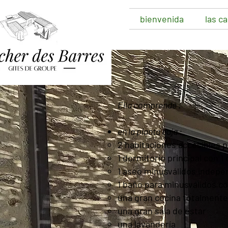
bienvenida
las c
Ella comprende :
en la planta baja :
2 habitaciones accesibles 
1 dormitorio principal con 
1 aseo minusválidos indepe
1 baño para minusválidos c
una gran cocina totalment
una gran sala de estar
una lavandería