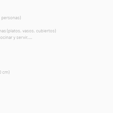
8 personas)
nas (platos, vasos, cubiertos)
inar y servir,...
0 cm)