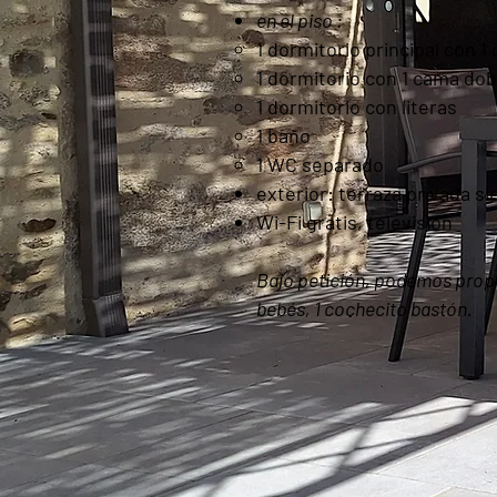
en el piso :
1 dormitorio principal con 1
1 dormitorio con 1 cama dob
1 dormitorio con literas
1 baño
1 WC separado
exterior: terraza privada si
Wi-Fi gratis, televisión
Bajo petición, podemos propo
bebés, 1 cochecito bastón.